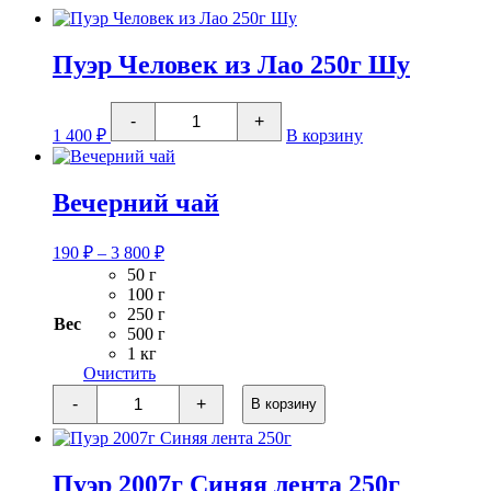
Пуэр Человек из Лао 250г Шу
Количество
-
+
товара
1 400
₽
В корзину
Пуэр
Человек
из
Лао
Вечерний чай
250г
Шу
Диапазон
190
₽
–
3 800
₽
цен:
50 г
190 ₽
100 г
–
250 г
Вес
3
500 г
1 кг
800 ₽
Очистить
Количество
-
+
В корзину
товара
Вечерний
чай
Пуэр 2007г Синяя лента 250г