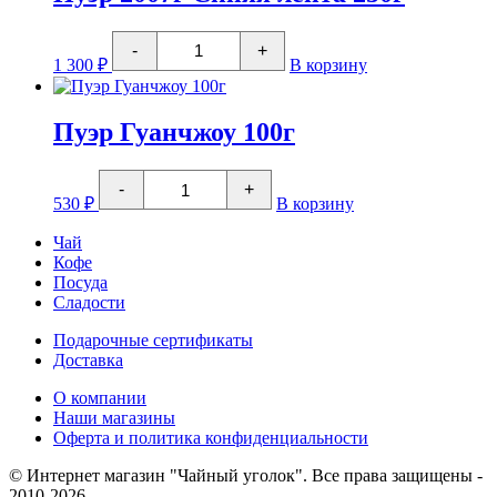
Количество
-
+
товара
1 300
₽
В корзину
Пуэр
2007г
Синяя
лента
Пуэр Гуанчжоу 100г
250г
Количество
-
+
товара
530
₽
В корзину
Пуэр
Гуанчжоу
Чай
100г
Кофе
Посуда
Сладости
Подарочные сертификаты
Доставка
О компании
Наши магазины
Оферта и политика конфиденциальности
© Интернет магазин "Чайный уголок". Все права защищены -
2010-2026