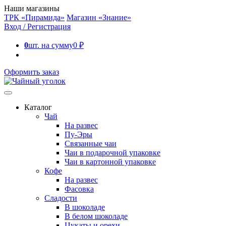
Наши магазины
ТРК «Пирамида»
Магазин «Знание»
Вход / Регистрация
0
шт. на сумму
0
₽
Оформить заказ
Каталог
Чай
На развес
Пу-Эры
Связанные чаи
Чаи в подарочной упаковке
Чаи в картонной упаковке
Кофе
На развес
Фасовка
Сладости
В шоколаде
В белом шоколаде
Цукаты и орехи