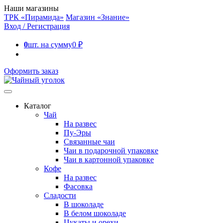
Наши магазины
ТРК «Пирамида»
Магазин «Знание»
Вход / Регистрация
0
шт. на сумму
0
₽
Оформить заказ
Каталог
Чай
На развес
Пу-Эры
Связанные чаи
Чаи в подарочной упаковке
Чаи в картонной упаковке
Кофе
На развес
Фасовка
Сладости
В шоколаде
В белом шоколаде
Цукаты и орехи