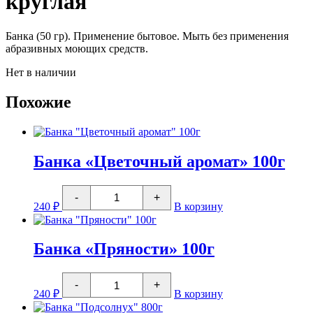
круглая
Банка (50 гр). Применение бытовое. Мыть без применения
абразивных моющих средств.
Нет в наличии
Похожие
Банка «Цветочный аромат» 100г
Количество
-
+
товара
240
₽
В корзину
Банка
"Цветочный
аромат"
100г
Банка «Пряности» 100г
Количество
-
+
товара
240
₽
В корзину
Банка
"Пряности"