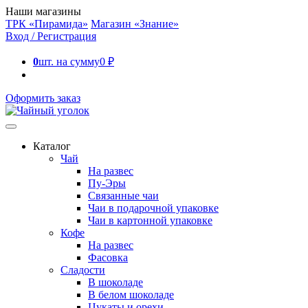
Наши магазины
ТРК «Пирамида»
Магазин «Знание»
Вход / Регистрация
0
шт. на сумму
0
₽
Оформить заказ
Каталог
Чай
На развес
Пу-Эры
Связанные чаи
Чаи в подарочной упаковке
Чаи в картонной упаковке
Кофе
На развес
Фасовка
Сладости
В шоколаде
В белом шоколаде
Цукаты и орехи