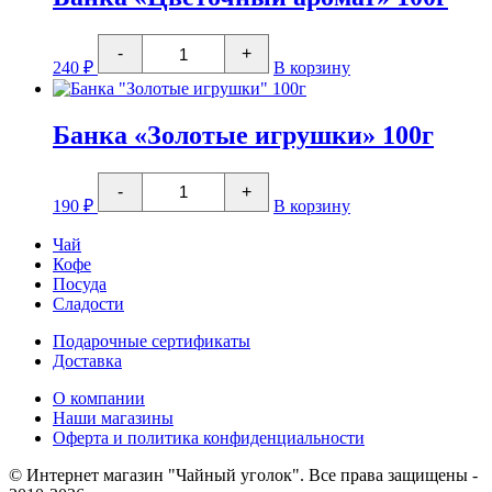
Количество
-
+
товара
240
₽
В корзину
Банка
"Цветочный
аромат"
100г
Банка «Золотые игрушки» 100г
Количество
-
+
товара
190
₽
В корзину
Банка
"Золотые
Чай
игрушки"
Кофе
100г
Посуда
Сладости
Подарочные сертификаты
Доставка
О компании
Наши магазины
Оферта и политика конфиденциальности
© Интернет магазин "Чайный уголок". Все права защищены -